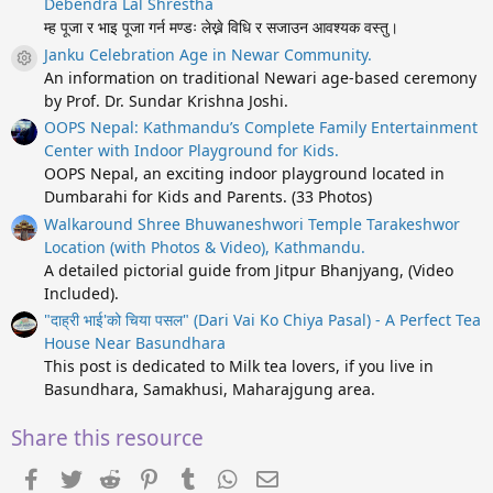
Debendra Lal Shrestha
म्ह पूजा र भाइ पूजा गर्न मण्डः लेख्ने विधि र सजाउन आवश्यक वस्तु।
Janku Celebration Age in Newar Community.
Resource icon
An information on traditional Newari age-based ceremony
by Prof. Dr. Sundar Krishna Joshi.
OOPS Nepal: Kathmandu’s Complete Family Entertainment
Center with Indoor Playground for Kids.
OOPS Nepal, an exciting indoor playground located in
Dumbarahi for Kids and Parents. (33 Photos)
Walkaround Shree Bhuwaneshwori Temple Tarakeshwor
Location (with Photos & Video), Kathmandu.
A detailed pictorial guide from Jitpur Bhanjyang, (Video
Included).
"दाह्री भाई'को चिया पसल" (Dari Vai Ko Chiya Pasal) - A Perfect Tea
House Near Basundhara
This post is dedicated to Milk tea lovers, if you live in
Basundhara, Samakhusi, Maharajgung area.
Share this resource
Facebook
Twitter
Reddit
Pinterest
Tumblr
WhatsApp
Email