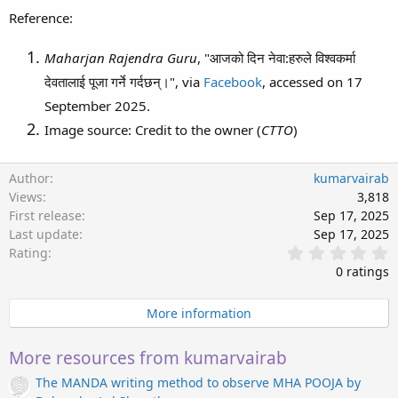
Reference:
Maharjan Rajendra Guru
, "आजको दिन नेवा:हरुले विश्वकर्मा
देवतालाई पूजा गर्ने गर्दछन्।", via
Facebook
, accessed on 17
September 2025.
Image source: Credit to the owner (
CTTO
)
Author
kumarvairab
Views
3,818
First release
Sep 17, 2025
Last update
Sep 17, 2025
0
Rating
.
0 ratings
0
0
s
More information
t
a
r
More resources from kumarvairab
(
s
The MANDA writing method to observe MHA POOJA by
)